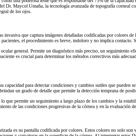
a como una poderosa lente que es responsable del 75% de la capacidad 
a del Dr. Maycol Umaña, la tecnología avanzada de topografía corneal co
gral de los ojos.
o invasiva que captura imágenes detalladas codificadas por colores de
pacientes, el procedimiento es breve, indoloro y no implica contacto. S
 ocular general. Permite un diagnóstico más preciso, un seguimiento ef
paciente es crucial para determinar los métodos correctivos más adecuad
 su capacidad para detectar condiciones y cambios sutiles que pueden se
 brindan un grado de detalle que permite la detección temprana de posi
 que permite un seguimiento a largo plazo de los cambios y la estabili
iento de las condiciones progresivas de la córnea y en la evaluación de 
arizada es su pantalla codificada por colores. Estos colores no solo son
aciones y curvaturas en la superficie de la córnea. Al interpretar esto