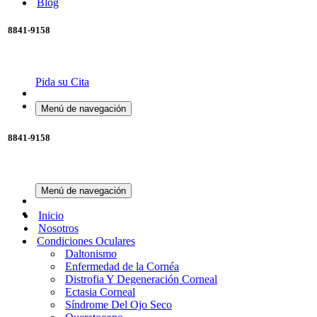
Blog
8841-9158
Pida su Cita
Menú de navegación
8841-9158
Menú de navegación
Inicio
Nosotros
Condiciones Oculares
Daltonismo
Enfermedad de la Cornéa
Distrofia Y Degeneración Corneal
Ectasia Corneal
Síndrome Del Ojo Seco