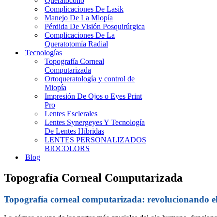
Queratocono
Complicaciones De Lasik
Manejo De La Miopía
Pérdida De Visión Posquirúrgica
Complicaciones De La
Queratotomía Radial
Tecnologías
Topografía Corneal
Computarizada
Ortoqueratología y control de
Miopía
Impresión De Ojos o Eyes Print
Pro
Lentes Esclerales
Lentes Synergeyes Y Tecnología
De Lentes Híbridas
LENTES PERSONALIZADOS
BIOCOLORS
Blog
Topografía Corneal Computarizada
Topografía corneal computarizada: revolucionando el