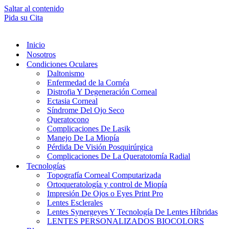
Saltar al contenido
Pida su Cita
Inicio
Nosotros
Condiciones Oculares
Daltonismo
Enfermedad de la Cornéa
Distrofia Y Degeneración Corneal
Ectasia Corneal
Síndrome Del Ojo Seco
Queratocono
Complicaciones De Lasik
Manejo De La Miopía
Pérdida De Visión Posquirúrgica
Complicaciones De La Queratotomía Radial
Tecnologías
Topografía Corneal Computarizada
Ortoqueratología y control de Miopía
Impresión De Ojos o Eyes Print Pro
Lentes Esclerales
Lentes Synergeyes Y Tecnología De Lentes Híbridas
LENTES PERSONALIZADOS BIOCOLORS