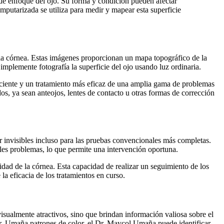
de enfoque del ojo. Su forma y condición pueden afectar
mputarizada se utiliza para medir y mapear esta superficie
 la córnea. Estas imágenes proporcionan un mapa topográfico de la
implemente fotografía la superficie del ojo usando luz ordinaria.
iciente y un tratamiento más eficaz de una amplia gama de problemas
os, ya sean anteojos, lentes de contacto u otras formas de corrección
r invisibles incluso para las pruebas convencionales más completas.
bles problemas, lo que permite una intervención oportuna.
dad de la córnea. Esta capacidad de realizar un seguimiento de los
la eficacia de los tratamientos en curso.
 visualmente atractivos, sino que brindan información valiosa sobre el
s Dr. Umaña patrones de color, el Dr. Maycol Umaña puede identificar