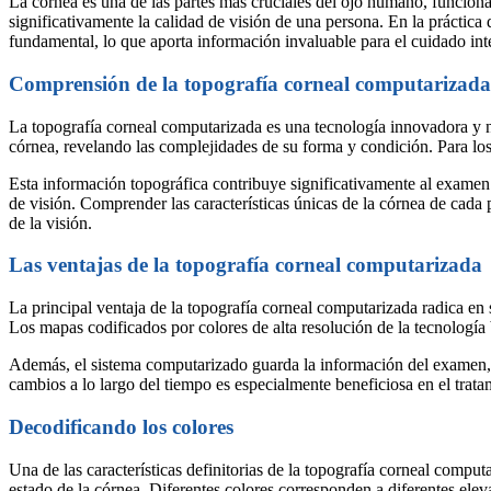
La córnea es una de las partes más cruciales del ojo humano, funcion
significativamente la calidad de visión de una persona. En la práctic
fundamental, lo que aporta información invaluable para el cuidado inte
Comprensión de la topografía corneal computarizada
La topografía corneal computarizada es una tecnología innovadora y n
córnea, revelando las complejidades de su forma y condición. Para los 
Esta información topográfica contribuye significativamente al examen
de visión. Comprender las características únicas de la córnea de cada 
de la visión.
Las ventajas de la topografía corneal computarizada
La principal ventaja de la topografía corneal computarizada radica en
Los mapas codificados por colores de alta resolución de la tecnología
Además, el sistema computarizado guarda la información del examen, lo
cambios a lo largo del tiempo es especialmente beneficiosa en el tratam
Decodificando los colores
Una de las características definitorias de la topografía corneal comput
estado de la córnea. Diferentes colores corresponden a diferentes elev