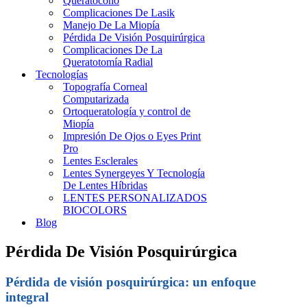
Queratocono
Complicaciones De Lasik
Manejo De La Miopía
Pérdida De Visión Posquirúrgica
Complicaciones De La
Queratotomía Radial
Tecnologías
Topografía Corneal
Computarizada
Ortoqueratología y control de
Miopía
Impresión De Ojos o Eyes Print
Pro
Lentes Esclerales
Lentes Synergeyes Y Tecnología
De Lentes Híbridas
LENTES PERSONALIZADOS
BIOCOLORS
Blog
Pérdida De Visión Posquirúrgica
Pérdida de visión posquirúrgica: un enfoque
integral