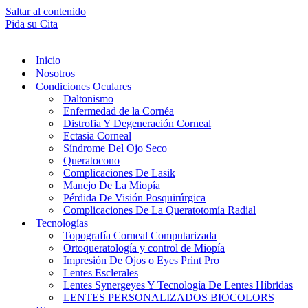
Saltar al contenido
Pida su Cita
Inicio
Nosotros
Condiciones Oculares
Daltonismo
Enfermedad de la Cornéa
Distrofia Y Degeneración Corneal
Ectasia Corneal
Síndrome Del Ojo Seco
Queratocono
Complicaciones De Lasik
Manejo De La Miopía
Pérdida De Visión Posquirúrgica
Complicaciones De La Queratotomía Radial
Tecnologías
Topografía Corneal Computarizada
Ortoqueratología y control de Miopía
Impresión De Ojos o Eyes Print Pro
Lentes Esclerales
Lentes Synergeyes Y Tecnología De Lentes Híbridas
LENTES PERSONALIZADOS BIOCOLORS