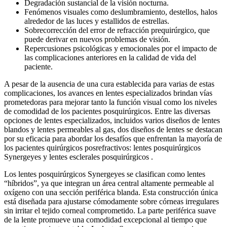
Degradación sustancial de la visión nocturna.
Fenómenos visuales como deslumbramiento, destellos, halos
alrededor de las luces y estallidos de estrellas.
Sobrecorrección del error de refracción prequirúrgico, que
puede derivar en nuevos problemas de visión.
Repercusiones psicológicas y emocionales por el impacto de
las complicaciones anteriores en la calidad de vida del
paciente.
A pesar de la ausencia de una cura establecida para varias de estas
complicaciones, los avances en lentes especializados brindan vías
prometedoras para mejorar tanto la función visual como los niveles
de comodidad de los pacientes posquirúrgicos. Entre las diversas
opciones de lentes especializados, incluidos varios diseños de lentes
blandos y lentes permeables al gas, dos diseños de lentes se destacan
por su eficacia para abordar los desafíos que enfrentan la mayoría de
los pacientes quirúrgicos posrefractivos: lentes posquirúrgicos
Synergeyes y lentes esclerales posquirúrgicos .
Los lentes posquirúrgicos Synergeyes se clasifican como lentes
“híbridos”, ya que integran un área central altamente permeable al
oxígeno con una sección periférica blanda. Esta construcción única
está diseñada para ajustarse cómodamente sobre córneas irregulares
sin irritar el tejido corneal comprometido. La parte periférica suave
de la lente promueve una comodidad excepcional al tiempo que