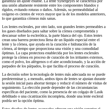
garantiza un ajuste estable. La lente Synergeyes se caracteriza por
una unión altamente resistente entre los componentes blandos y
rígidos, evitando roturas o daños. Además, su permeabilidad al
oxígeno es cientos de veces mayor que la de los modelos anteriores,
lo que garantiza córneas más sanas.
Los lentes esclerales, por otro lado, son grandes lentes permeables a
los gases diseñados para saltar sobre la córnea comprometida y
descansar sobre la esclerótica, la parte blanca del ojo. Estos lentes
crean una barrera protectora llena de un líquido especial entre el
lente y la córnea, que ayuda en la curación e hidratación de la
córnea, al tiempo que proporciona una visión y una comodidad
óptimas. La capa protectora establecida por los lentes esclerales
protege la córnea en proceso de curación de los irritantes externos,
como el polvo, los alérgenos o el aire acondicionado, y la acción de
parpadeo de los párpados, lo que facilita el proceso de curación.
La decisión sobre la tecnología de lentes más adecuada no se puede
predeterminar y, a menudo, ambos tipos de lentes se ajustan durante
la sesión inicial para ahorrar tiempo y reducir el número de visitas de
seguimiento. La elección puede depender de las circunstancias
específicas del paciente, como la presencia de un colgajo de Lasik
debilitado o una cicatrización incompleta, donde una lente escleral
podría ser la opción óptima.
Estos diseños de lentes avanzados ofrecen una visión superior al